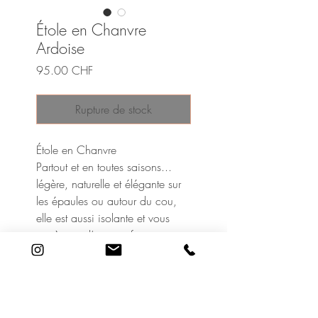
Étole en Chanvre
Ardoise
Prix
95.00 CHF
Rupture de stock
Étole en Chanvre
Partout et en toutes saisons...
légère, naturelle et élégante sur
les épaules ou autour du cou,
elle est aussi isolante et vous
protègera d’un vent frais.
Déclinée dans toutes les nuances
Couleur Chanvre, elle
s’harmonise avec toutes les
tenues.