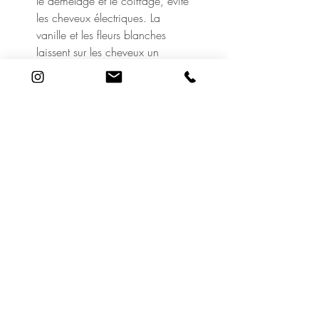
le démêlage et le coiffage, évite
les cheveux électriques. La
vanille et les fleurs blanches
laissent sur les cheveux un
parfum doux et gourmand. Sans
silicone.
Utilisation
Le soin idéal après chaque
lavage : appliquer sur les
longueurs et les pointes, laisser
poser quelques minutes, et
rincer.
19 Rue Adrien Lachenal
1207 Genève
©2020 Le Cabinet de Beauté