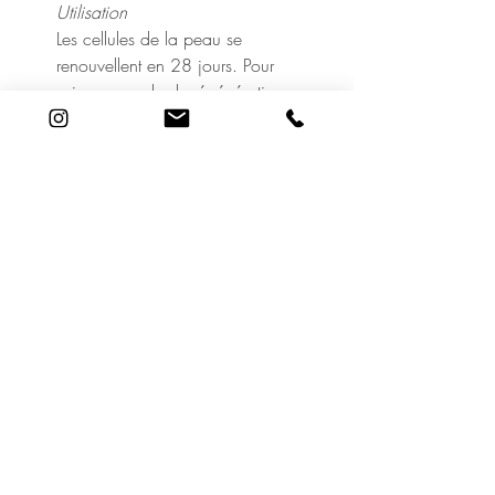
Utilisation
Les cellules de la peau se
renouvellent en 28 jours. Pour
suivre ce cycle de régénération,
la Cure Intensive pour Peaux
Sensibles s'utilise pendant 28
jours à la place du soin tonifiant
habituel.
La Cure Intensive pour Peaux
Sensibles est plus efficace si elle
est suivie quatre fois par an, afin
d'agir comme un stimulant
spécifique pour la peau.
Le matin et le soir, sur peau
nettoyée, effectuer 4 ou 5
pulvérisations sur le visage et les
autres zones concernées, puis
faire pénétrer par la chaleur des
mains. Un flacon de 40 ml suffit