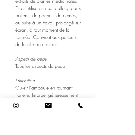
extraits de plantes médicinales.
Elle s'utilise en cas d'allergie aux
pollens, de poches, de cernes,
ou suite à un travail prolongé sur
écran, à tout moment de la
journée. Convient aux porteurs
de lentille de contact.
Aspect de peau
Tous les aspects de peau.
Utilisation
Ouvrir l'ampoule en tournant
l'ailette. Imbiber généreusement
un coton avec le contenu.
Diviser le coton en deux,
appliquer sur les yeux fermés et
laisser agir environ 10 minutes.
Avertissement : ne pas utiliser la