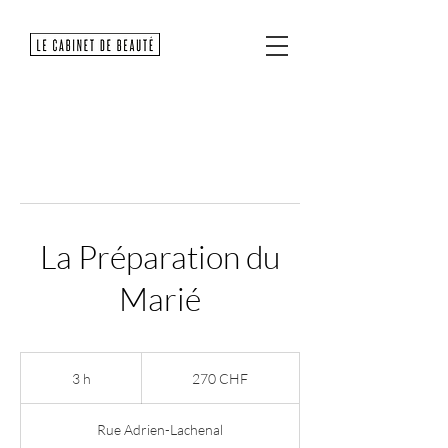
La Préparation du
Marié
270
francs
3 h
3
270 CHF
suisses
h
Rue Adrien-Lachenal