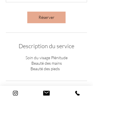
Réserver
Description du service
Soin du visage Plénitude
Beauté des mains
Beauté des pieds
Coordonnées
Rue Adrien-Lachenal
Rue Adrien-Lachenal 19, Geneva, Switzerland
info@lecabinetdebeaute.ch