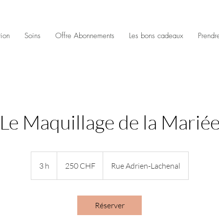
tion
Soins
Offre Abonnements
Les bons cadeaux
Prendr
Le Maquillage de la Marié
250
francs
3 h
3
250 CHF
Rue Adrien-Lachenal
suisses
h
Réserver