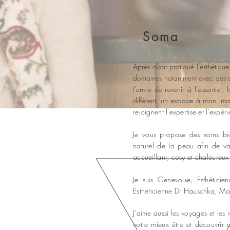
Soma
Après avoir pratiqué l’esthétiq
domaines notamment avec des de
l’envie de revenir à l’essentiel
différent,
un espace à mon image
rejoignent l'expertise et l'expér
Je vous propose des soins bio
naturel de la peau afin de va
accueillant, cosy et chaleureu
Je suis Genevoise, Esthétici
Estheticienne Dr Hauschka, Mak
J’aime aussi les voyages et les
votre mieux être et découvrir d