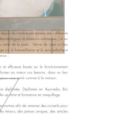
ue depuis de nombreuses années dans différents
rmatologues et médecins esthétiques, j’ai eu
, la santé de la peau, l’envie de créer un lieu
 où la bienveillance et le sens esthétique
ience .
 et efficaces basés sur le fonctionnement
loriser au mieux vos besoins, dans un lieu
x pour vous sentir comme à la maison.
enne diplômée, Diplômée en Ayurveda, Bio
e up artist et formatrice en maquillage.
 rencontres afin de ramener des conseils pour
es trésors, des pièces uniques, des articles