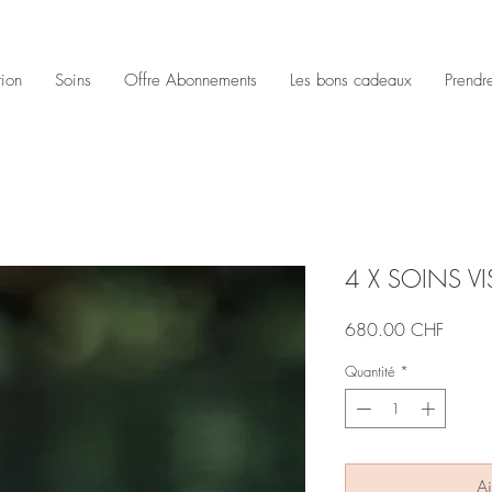
tion
Soins
Offre Abonnements
Les bons cadeaux
Prendr
4 X SOINS VI
Prix
680.00 CHF
Quantité
*
Aj