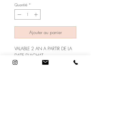
Quantité
*
Ajouter au panier
VALABLE 2 AN A PARTIR DE LA
DATE D'ACHAT.
VOTRE ABONNEMENT SERA
CONSERVE AU CABINET (PAS
DE LIVRAISON)
19 Rue Adrien Lachenal
1207 Genève
©2020 Le Cabinet de Beauté