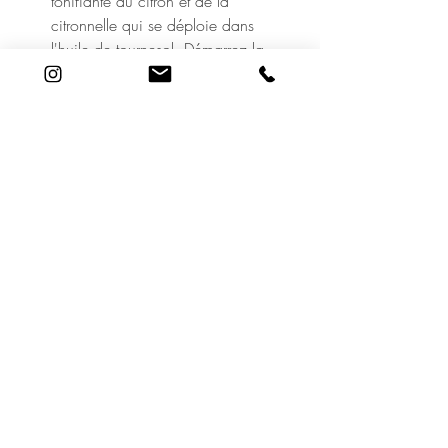
tonifiante du citron et de la
citronnelle qui se déploie dans
l'huile de tournesol. Démarrez la
journée en ayant fait le plein
d'énergie, l'esprit libre, tous les
sens éveillés !
Utilisation
Versez 1 à 3 bouchons, ou la
quantité désirée directement sous
le jet du robinet.
19 Rue Adrien Lachenal
1207 Genève
©2020 Le Cabinet de Beauté
022 736 48 48