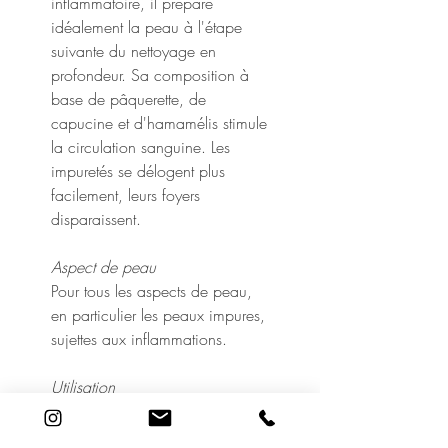
inflammatoire, il prépare
idéalement la peau à l'étape
suivante du nettoyage en
profondeur. Sa composition à
base de pâquerette, de
capucine et d'hamamélis stimule
la circulation sanguine. Les
impuretés se délogent plus
facilement, leurs foyers
disparaissent.
Aspect de peau
Pour tous les aspects de peau,
en particulier les peaux impures,
sujettes aux inflammations.
Utilisation
Une à deux fois par semaine,
réaliser un bain de vapeur en