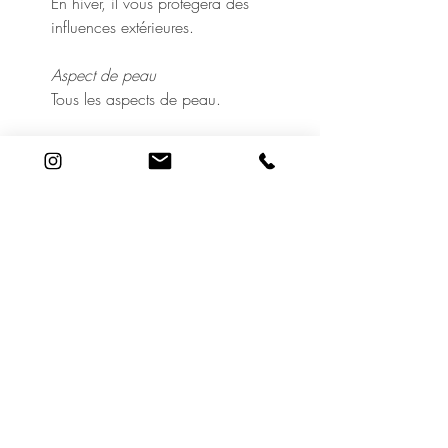
En hiver, il vous protègera des
influences extérieures.
Aspect de peau
Tous les aspects de peau.
Utilisation
Le matin, après avoir nettoyé et
tonifié la peau, appliquer avec
parcimonie sur le contour de
l'œil. Travailler la quantité d'un
grain de riz entre les deux
annulaires, puis appliquer
délicatement en partant de
l'angle interne de l'œil.