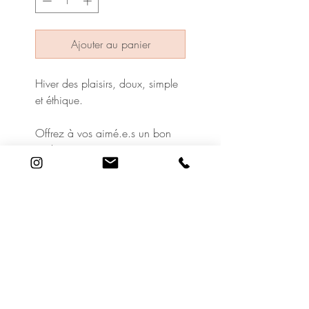
Ajouter au panier
Hiver des plaisirs, doux, simple
et éthique.
Offrez à vos aimé.e.s un bon
cadeau.
À utiliser pour vos soins et/ou
produits au Cabinet.
19 Rue Adrien Lachenal
1207 Genève
©2020 Le Cabinet de Beauté