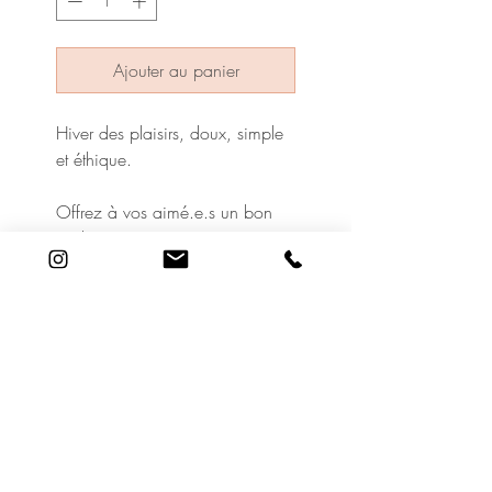
Ajouter au panier
Hiver des plaisirs, doux, simple
et éthique.
Offrez à vos aimé.e.s un bon
cadeau.
À utiliser pour vos soins et/ou
produits au Cabinet.
19 Rue Adrien Lachenal
1207 Genève
©2020 Le Cabinet de Beauté