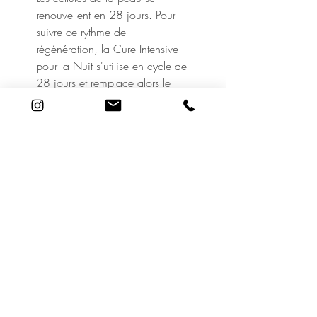
renouvellent en 28 jours. Pour
suivre ce rythme de
régénération, la Cure Intensive
pour la Nuit s'utilise en cycle de
28 jours et remplace alors le
soin quotidien habituel du soir
composé de la lotion et du
sérum. Chaque année suivre
autant de cures que de
décennie correspondant à l'âge
(par exemple, 3 cures par an
pour 30 ans). Après avoir
nettoyé la peau, appliquer le
contenu de deux ampoules sur
le visage, y compris les lèvres et
le contour des yeux, les lobes
des oreilles et le décolleté. La
quatrième semaine, une