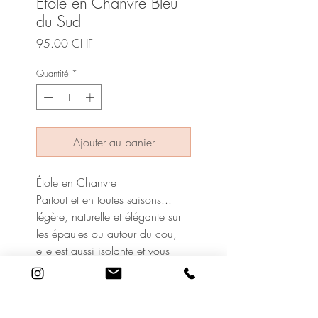
Étole en Chanvre Bleu
du Sud
Prix
95.00 CHF
Quantité
*
Ajouter au panier
Étole en Chanvre
Partout et en toutes saisons...
légère, naturelle et élégante sur
les épaules ou autour du cou,
elle est aussi isolante et vous
protègera d'un vent frais.
Déclinée dans toutes les nuances
Couleur Chanvre, elle