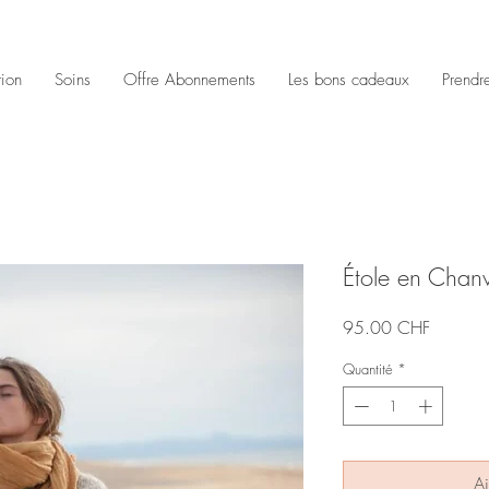
tion
Soins
Offre Abonnements
Les bons cadeaux
Prendr
Étole en Chan
Prix
95.00 CHF
Quantité
*
Aj