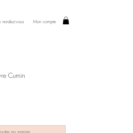
e rendez-vous
Mon compte
vre Cumin
outer au panier