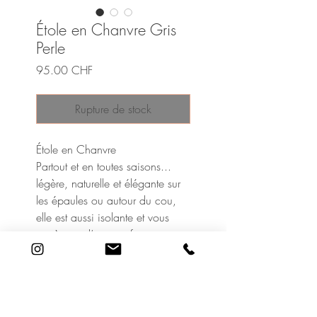
Étole en Chanvre Gris
Perle
Prix
95.00 CHF
Rupture de stock
Étole en Chanvre
Partout et en toutes saisons...
légère, naturelle et élégante sur
les épaules ou autour du cou,
elle est aussi isolante et vous
protègera d’un vent frais.
Déclinée dans toutes les nuances
Couleur Chanvre, elle
s’harmonise avec toutes les
tenues.