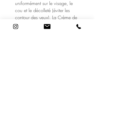
uniformément sur le visage, le
cou et le décolleté (éviter les
contour des yeux). La Crème de
Jour Fluide additionnée de
quelques gouttes d'Huile
Équilibrante pour le Visage est le
soin de jour idéal pour la peau
mixte. Mélanger un peu de ces
deux préparations au creux de
la main (éviter le contour des
yeux). Le soir, utiliser au
quotidien après avoir nettoyé et
tonifié la peau, un sérum Dr.
Hauschka en soin de nuit non-
gras.
Pour un soin intensif, utiliser l'une
des cures d'ampoules Dr.
Hauschka sur une période de
28 jours.