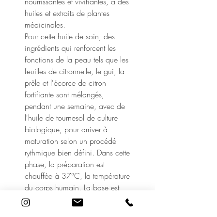
nourrissantes et vivifiantes, à des
huiles et extraits de plantes
médicinales.
Pour cette huile de soin, des
ingrédients qui renforcent les
fonctions de la peau tels que les
feuilles de citronnelle, le gui, la
prêle et l'écorce de citron
fortifiante sont mélangés,
pendant une semaine, avec de
l'huile de tournesol de culture
biologique, pour arriver à
maturation selon un procédé
rythmique bien défini. Dans cette
phase, la préparation est
chauffée à 37°C, la température
du corps humain. La base est
mélangée avec précaution le
matin et le soir. C'est le procédé