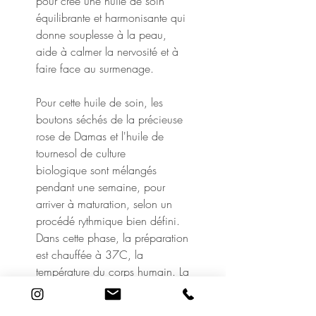
pour crée une huile de soin
équilibrante et harmonisante qui
donne souplesse à la peau,
aide à calmer la nervosité et à
faire face au surmenage.
Pour cette huile de soin, les
boutons séchés de la précieuse
rose de Damas et l'huile de
tournesol de culture
biologique sont mélangés
pendant une semaine, pour
arriver à maturation, selon un
procédé rythmique bien défini.
Dans cette phase, la préparation
est chauffée à 37C, la
température du corps humain. La
base est mélangée avec
précaution le matin et le soir.