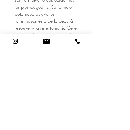
les plus exigeants. Sa formule
botanique aux vertus
raffermissantes aide la peau à
retrouver vitalité et tonicité. Cette
huile généreuse et enivrante à
l'odeur de dunes et de pinèdes
procure apaisement et légèreté.
Idéale pour les peaux en quête
d'hydratation profonde. Sans
huiles essentielles, elle convient
aux femmes enceintes.
Cosmétique biologique récolté
et fabriqué en France.
19 Rue Adrien Lachenal
1207 Genève