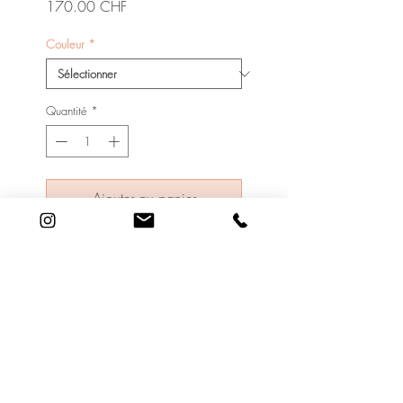
Prix
170.00 CHF
Couleur
*
Quantité
*
Ajouter au panier
Coton organique, teinture
végétale, TU
19 Rue Adrien Lachenal
1207 Genève