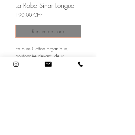
La Robe Sinar Longue
Prix
190.00 CHF
Rupture de stock
En pure Cotton organique,
boutonnée devant, deux
poches, avec ceinture.
Ultra légère et confortable pour
l’été
19 Rue Adrien Lachenal
1207 Genève
©2020 Le Cabinet de Beauté