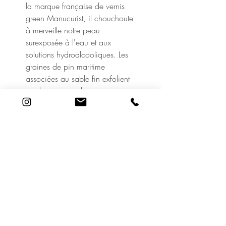
la marque française de vernis
green Manucurist, il chouchoute
à merveille notre peau
surexposée à l'eau et aux
solutions hydroalcooliques. Les
graines de pin maritime
associées au sable fin exfolient
en douceur, tandis que sa texture
lait riche en huile de pin,
macérât de mimosa et extrait de
sauge nettoie et réhydrate
l'épiderme. Plus besoin de
rajouter une crème, les mains
sont souples, douces et
lumineuses.
Cosmétique biologique récolté
et fabriqué en France.