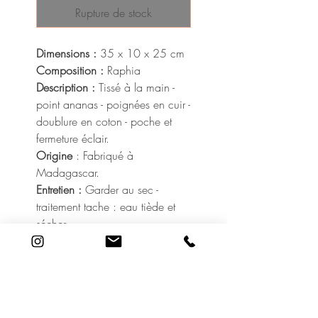
Rupture de stock
Dimensions :
35 x 10 x 25 cm
Composition :
Raphia
Description :
Tissé à la main -
point ananas - poignées en cuir -
doublure en coton - poche et
fermeture éclair.
Origine
: Fabriqué à
Madagascar.
Entretien :
Garder au sec -
traitement tache : eau tiède et
sécher.
En raison de leur conception
artisanale, de légères variations
de couleur et de taille peuvent
apparaître, rendant chaque
produit unique.