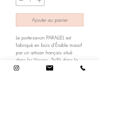
Ajouter au panier
Le porte-savon PARALLEL est
fabriqué en bois d'Érable massif
par un artisan français situé
dans les Vosges. Taillé dans la
masse, il est fabriqué sans colle
et sans vis. Finition naturelle,
sans vernis.
19 Rue Adrien Lachenal
1207 Genève
©2020 Le Cabinet de Beauté