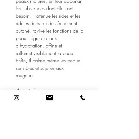
peaux matures, en leur apportant
les substances dont elles ont
besoin. Il atténue les rides et les
ridules dues au dessèchement
cutané, ravive les fonctions de la
peau, régule le taux
d'hydratation, affine et
raffermit visiblement la peau.
Enfin, il calme même les peaux
sensibles et sujettes aux
rougeurs.
Aspect de peau
Peaux matures et exigeantes.
Utilisation
Le matin, nettoyer d'abord la
peau, puis appliquer 1 à
2 pressions sur le visage, le cou