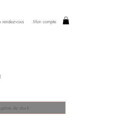
e rendez-vous
Mon compte
g
upture de stock