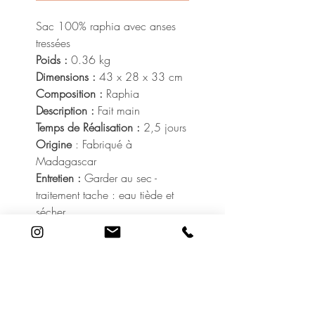
Sac 100% raphia avec anses
tressées
Poids :
0.36 kg
Dimensions :
43 x 28 x 33 cm
Composition :
Raphia
Description :
Fait main
Temps de Réalisation :
2,5 jours
Origine
: Fabriqué à
Madagascar
Entretien :
Garder au sec -
traitement tache : eau tiède et
sécher
En raison de leur conception
artisanale, de légères variations
de couleur et de taille peuvent
apparaître, rendant chaque
produit unique.