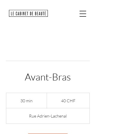
Avant-Bras
40
francs
30 min
3
40 CHF
suisses
0
m
Rue Adrien-Lachenal
i
n