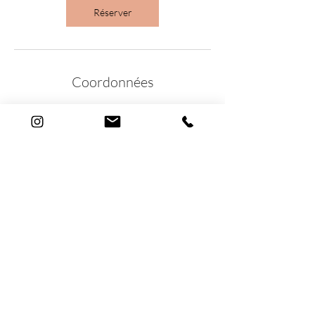
Réserver
Coordonnées
Rue Adrien-Lachenal
Rue Adrien-Lachenal 19, Geneva, Switzerland
info@lecabinetdebeaute.ch
19 Rue Adrien Lachenal
1207 Genève
©2020 Le Cabinet de Beauté
022 736 48 48
info@lecabinetdebeaute.ch