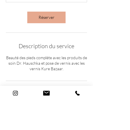
i
n
Réserver
Description du service
Beauté des pieds complète avec les produits de
soin Dr. Hauschka et pose de vernis avec les
vernis Kure Bazaar.
Coordonnées
Rue Adrien-Lachenal
Rue Adrien-Lachenal 19, Geneva, Switzerland
info@lecabinetdebeaute.ch