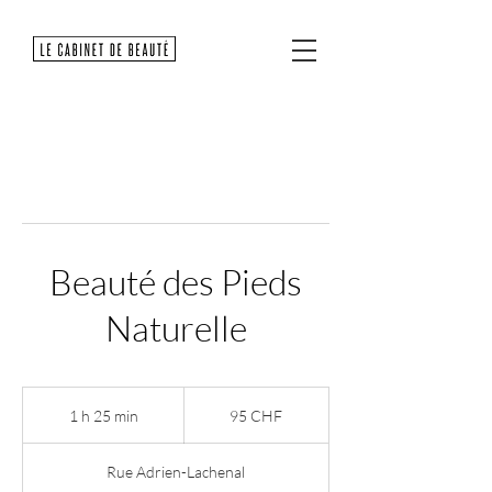
Beauté des Pieds
Naturelle
95
francs
1 h 25 min
1
95 CHF
suisses
2
5
Rue Adrien-Lachenal
m