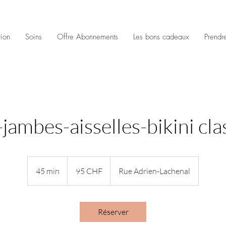
tion
Soins
Offre Abonnements
Les bons cadeaux
Prendr
jambes-aisselles-bikini cla
95
francs
45 min
4
95 CHF
Rue Adrien-Lachenal
suisses
5
m
i
Réserver
n