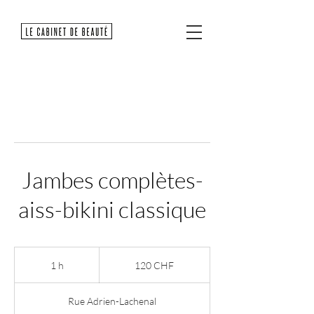
Jambes complètes-
aiss-bikini classique
120
francs
1 h
1
120 CHF
suisses
Rue Adrien-Lachenal