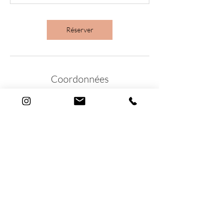
Réserver
Coordonnées
Rue Adrien-Lachenal
Rue Adrien-Lachenal 19, Geneva, Switzerland
info@lecabinetdebeaute.ch
19 Rue Adrien Lachenal
1207 Genève
©2020 Le Cabinet de Beauté
022 736 48 48