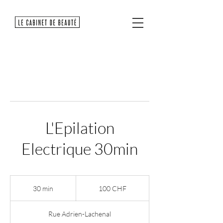
L'Epilation
Electrique 30min
100
francs
30 min
3
100 CHF
suisses
0
m
Rue Adrien-Lachenal
i