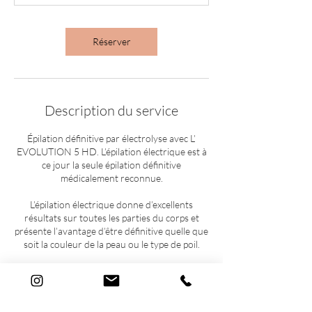
n
Réserver
Description du service
Épilation définitive par électrolyse avec L’
EVOLUTION 5 HD. L’épilation électrique est à
ce jour la seule épilation définitive
médicalement reconnue.
L’épilation électrique donne d’excellents
résultats sur toutes les parties du corps et
présente l’avantage d’être définitive quelle que
soit la couleur de la peau ou le type de poil.
Coordonnées